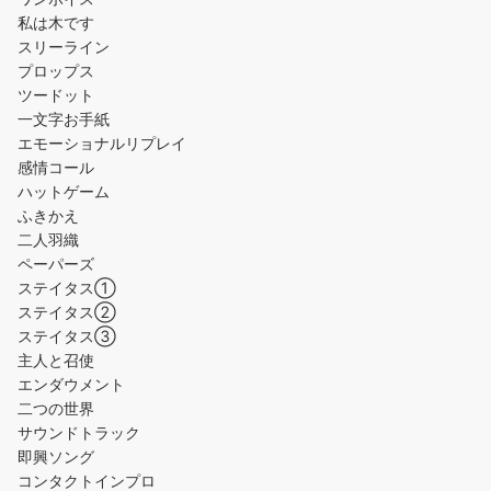
私は木です
スリーライン
プロップス
ツードット
一文字お手紙
エモーショナルリプレイ
感情コール
ハットゲーム
ふきかえ
二人羽織
ペーパーズ
ステイタス①
ステイタス②
ステイタス③
主人と召使
エンダウメント
二つの世界
サウンドトラック
即興ソング
コンタクトインプロ