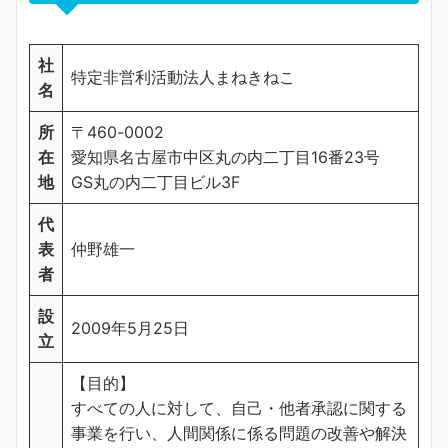
社
特定非営利活動法人まねきねこ
名
所
〒460-0002
在
愛知県名古屋市中区丸の内二丁目16番23号
地
GS丸の内二丁目ビル3F
代
表
仲野雄一
者
設
2009年5月25日
立
【目的】
すべての人に対して、自己・他者承認に関する
事業を行い、人間関係に係る問題の改善や解決