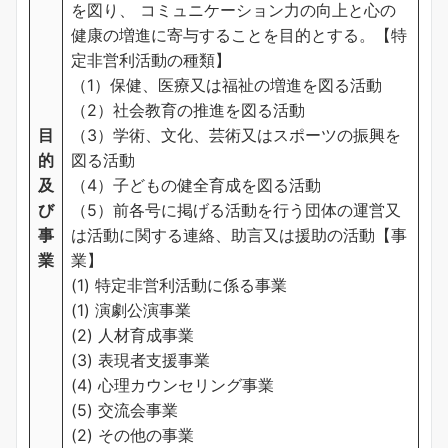
を図り、 コミュニケーション力の向上と心の
健康の増進に寄与することを目的とする。【特
定非営利活動の種類】
（1）保健、医療又は福祉の増進を図る活動
（2）社会教育の推進を図る活動
目
（3）学術、文化、芸術又はスポーツの振興を
的
図る活動
及
（4）子どもの健全育成を図る活動
び
（5）前各号に掲げる活動を行う団体の運営又
事
は活動に関する連絡、助言又は援助の活動【事
業
業】
(1) 特定非営利活動に係る事業
(1) 演劇公演事業
(2) 人材育成事業
(3) 表現者支援事業
(4) 心理カウンセリング事業
(5) 交流会事業
(2) その他の事業