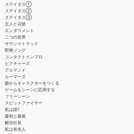
ステイタス①
ステイタス②
ステイタス③
主人と召使
エンダウメント
二つの世界
サウンドトラック
即興ソング
コンタクトインプロ
ピクチャーズ
アルマンド
ルーマーズ
癖からキャラクターをつくる
ゲームをシーンに応用する
フリーシーン
スピットファイヤー
私は誰?
最初と最後
解決社長
私は有名人