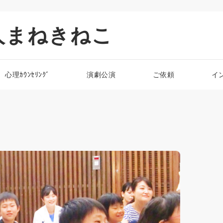
人まねきねこ
心理ｶｳﾝｾﾘﾝｸﾞ
演劇公演
ご依頼
イ