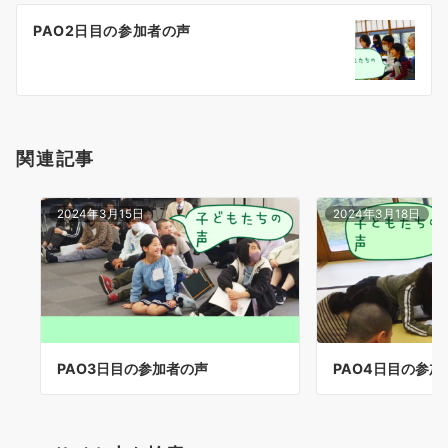
稿
PAO2日目の参加者の声
ナ
ビ
ゲ
ー
シ
関連記事
ョ
ン
2024年3月15日
2024年3月18日
PAO3日目の参加者の声
PAO4日目の参加