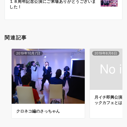
ゲ
１８周年記念公演にご来場ありがとうございま
した！
ー
シ
ョ
関連記事
ン
2019年10月7日
2019年8月6日
月イチ即興公演の
ックカフェとは？
クロネコ編のさっちゃん