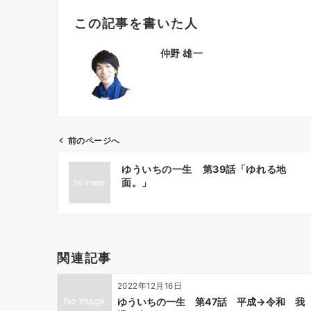
この記事を書いた人
仲野 雄一
前のページへ
投
ゆういちの一生 第39話「ゆれる地
稿
面。」
ナ
ビ
ゲ
ー
関連記事
シ
ョ
2022年12月16日
ン
ゆういちの一生 第47話 平成→令和 我