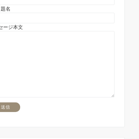
題名
セージ本文