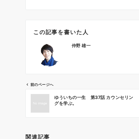
この記事を書いた人
仲野 雄一
前のページへ
投
ゆういちの一生 第37話 カウンセリン
稿
グを学ぶ。
ナ
ビ
ゲ
ー
関連記事
シ