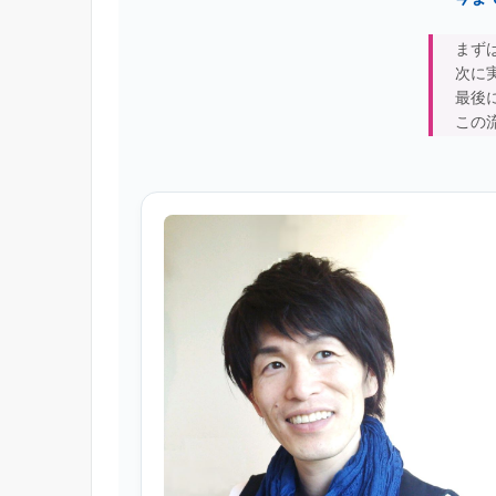
まず
次に
最後
この