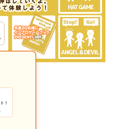
ント！
。