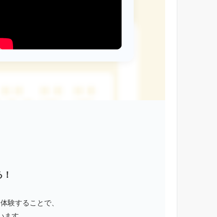
る！
に体験することで、
います。