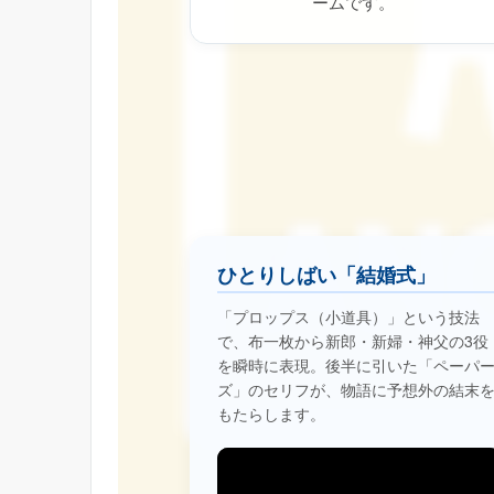
ームです。
ひとりしばい「結婚式」
「プロップス（小道具）」という技法
で、布一枚から新郎・新婦・神父の3役
を瞬時に表現。後半に引いた「ペーパ
ズ」のセリフが、物語に予想外の結末
もたらします。