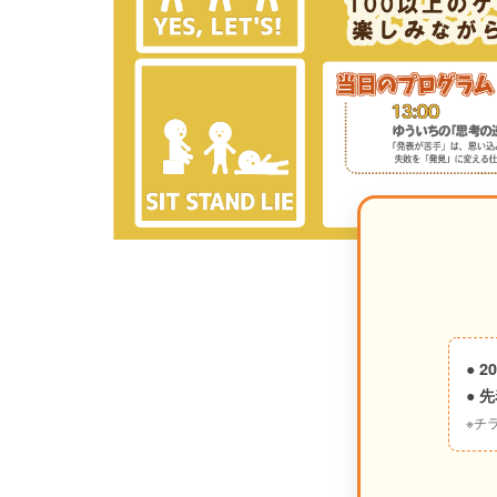
● 
● 
※チ