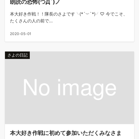
朗読の恐怖(つД`)ノ
本大好き作戦！！隊長のさよです╰(*´︶`*)╯♡ 今でこそ、
たくさんの人の前で...
2020-05-01
さよの日記
本大好き作戦に初めて参加いただくみなさま