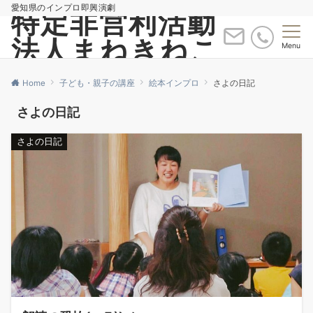
愛知県のインプロ即興演劇
特定非営利活動
法人まねきねこ
Menu
Home
子ども・親子の講座
絵本インプロ
さよの日記
さよの日記
さよの日記